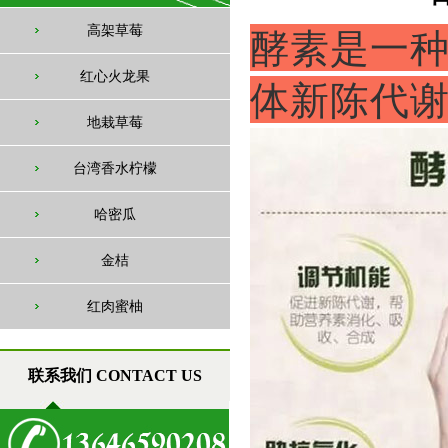
高架草莓
酵素是一
红心火龙果
体新陈代
地栽草莓
台湾香水柠檬
哈密瓜
金桔
红肉蜜柚
联系我们 CONTACT US