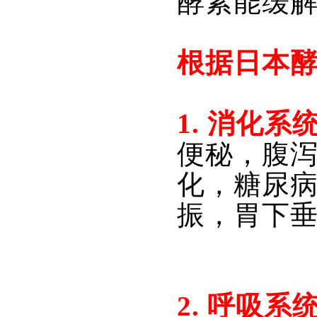
酵素能缓
根据日本
1. 消化系
便秘，腹
化，糖尿
振，胃下
2. 
呼吸系