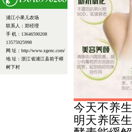
浦江小果儿农场
联系人：郑经理
手 机：13646590208
13575925998
网 址：http://www.xgenc.com/
地 址：浙江省浦江县前于樟
树下村
今天不养
明天养医